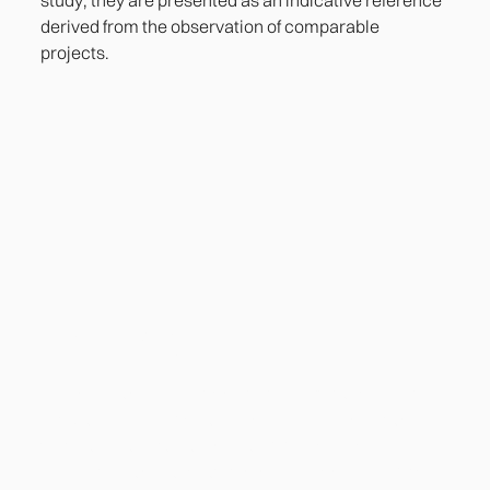
study; they are presented as an indicative reference
derived from the observation of comparable
projects.
Heading
Lorem ipsum dolor sit amet, consectetur adipiscing
elit. Suspendisse varius enim in eros elementum
tristique. Duis cursus, mi quis viverra ornare, eros
dolor interdum nulla, ut commodo diam libero vitae