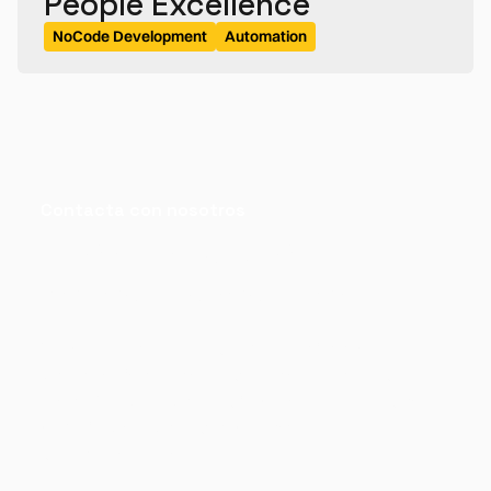
People Excellence
NoCode Development
Automation
Contacta con nosotros
Cuéntanos qué
necesitas resolver
We are here to help you solve specific challenges
with clear, fast digital solutions tailored to your
reality. We work with you from day one, so you can
move forward without complications or
unnecessary delays.