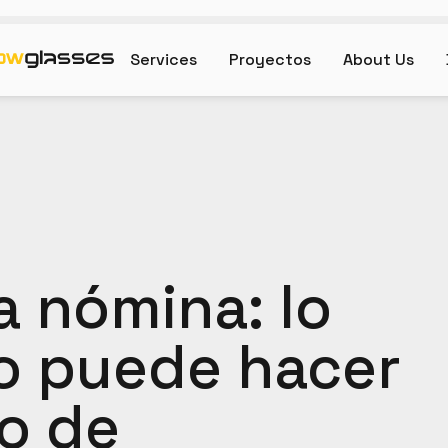
Services
Proyectos
About Us
a nómina: lo
no puede hacer
o de