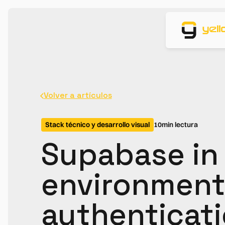
Volver a artículos
Stack técnico y desarrollo visual
10
min lectura
Supabase in 
environment
authenticat