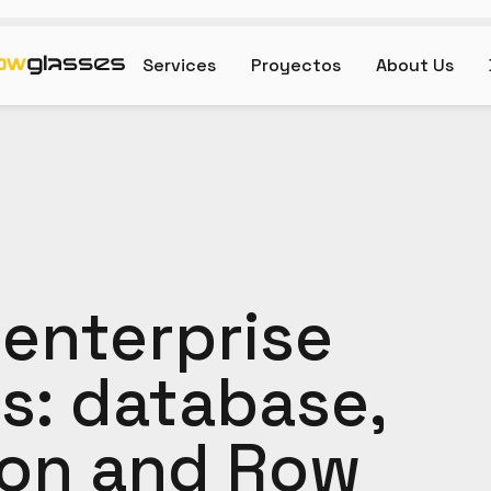
Services
Proyectos
About Us
enterprise
s: database,
ion and Row