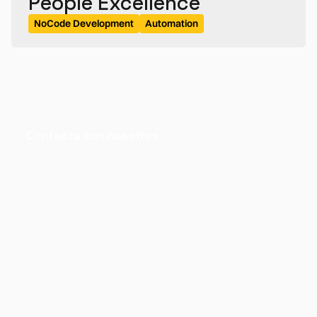
People Excellence
NoCode Development
Automation
Contacta con nosotros
Cuéntanos qué
necesitas resolver
We are here to help you solve specific challenges
with clear, fast digital solutions tailored to your
reality. We work with you from day one, so you can
move forward without complications or
unnecessary delays.